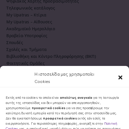
Ψηφιακός Χάρτης προσβασιμότητας
Τηλεφωνικός κατάλογος
My Upatras – Κτίρια
My Upatras – Αίθουσες
Ακαδημαϊκό Ημερολόγιο
Βραβεία-Υποτροφίες
Σπουδές
Σχολές και Τμήματα
Βιβλιοθήκη και Κέντρο Πληροφόρησης (ΒΚΠ)
Φοιτητικές Ομάδες
Πανεπιστημιακό Γυμναστήριο
Η ιστοσελίδα μας χρησιμοποίει
Cookies
Εκτός από τα cookies τα οποία είναι
απολύτως αναγκαία
για τη λειτουργία
αυτής της ιστοσελίδας και δεν μπορούν να απενεργοποιηθούν,
χρησιμοποιούμε
προαιρετικά cookies
για να σας προσφέρουμε την
καλύτερη δυνατή εμπειρία κατά την περιήγησή σας στην ιστοσελίδα μας.
Δεν θα εγκαταστήσουμε
προαιρετικά cookies
εκτός εάν εσείς τα
(+30) 2610 962122
ενεργοποιήσετε. Για περισσότερες πληροφορίες, ανατρέξτε στην
Πολιτική
Cookies
μας, η οποία εξηγεί, μεταξύ άλλων, πώς να ορίσετε τις προτιμήσεις