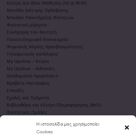
Κέντρο Δια Βίου Μάθησης (ΚΕ.ΔΙ.ΒΙ.Μ)
Μονάδα Ισότιμης Πρόσβασης
Μονάδα Υποστήριξης Φοιτητών
Φοιτητική μέριμνα
Συνήγορος του Φοιτητή
Πανεπιστημιακό Νοσοκομείο
Ψηφιακός Χάρτης προσβασιμότητας
Τηλεφωνικός κατάλογος
My Upatras – Κτίρια
My Upatras – Αίθουσες
Ακαδημαϊκό Ημερολόγιο
Βραβεία-Υποτροφίες
Σπουδές
Σχολές και Τμήματα
Βιβλιοθήκη και Κέντρο Πληροφόρησης (ΒΚΠ)
Φοιτητικές Ομάδες
Πανεπιστημιακό Γυμναστήριο
Η ιστοσελίδα μας χρησιμοποίει
Cookies